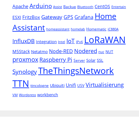
Arduino
Apache
CentOS
Backup
Assist
Bluetooth
Entertain
Home
Gateway
Grafana
GPS
FritzBox
ESXI
Assistant
Homematic
homeassistant
homelab
iC880A
LoRaWAN
IoT
InfluxDB
Integration
Intel
IPv6
Nodered
Node-RED
M5Stack
Netatmo
NUT
nuc
proxmox
Raspberry Pi
Solar
SSL
Server
TheThingsNetwork
Synology
TTN
Virtualisierung
Unifi
Ubiquiti
ttncologne
USV
workbench
VM
Wordpress