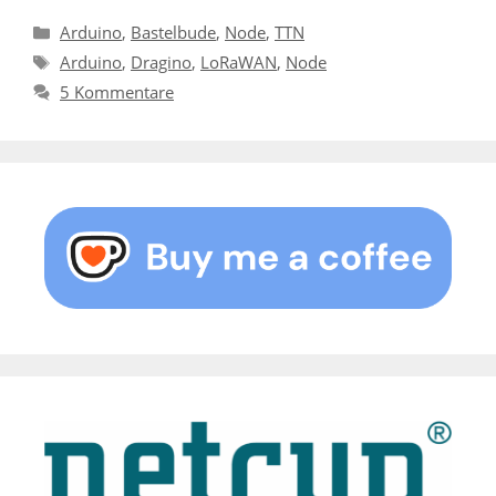
Kategorien
Arduino
,
Bastelbude
,
Node
,
TTN
Schlagwörter
Arduino
,
Dragino
,
LoRaWAN
,
Node
5 Kommentare