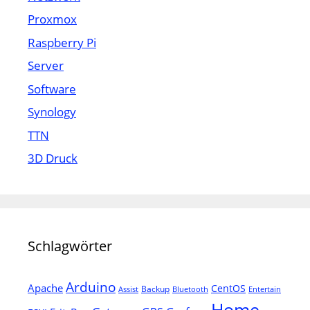
Proxmox
Raspberry Pi
Server
Software
Synology
TTN
3D Druck
Schlagwörter
Arduino
Apache
CentOS
Backup
Assist
Bluetooth
Entertain
Home