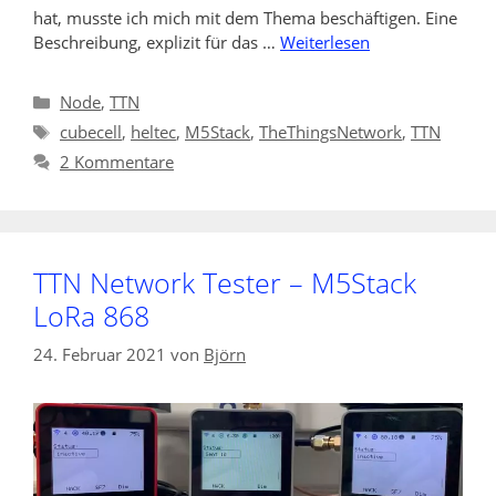
hat, musste ich mich mit dem Thema beschäftigen. Eine
Beschreibung, explizit für das …
Weiterlesen
Kategorien
Node
,
TTN
Schlagwörter
cubecell
,
heltec
,
M5Stack
,
TheThingsNetwork
,
TTN
2 Kommentare
TTN Network Tester – M5Stack
LoRa 868
24. Februar 2021
von
Björn