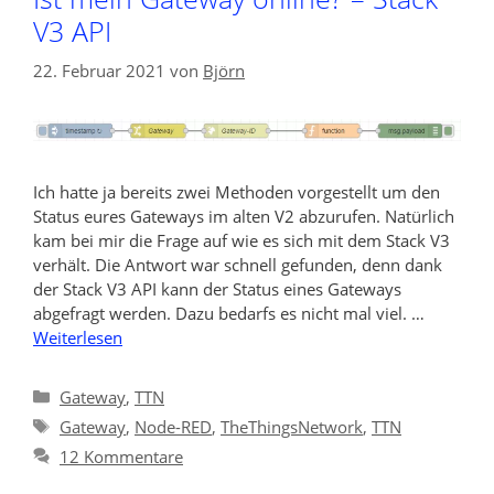
V3 API
22. Februar 2021
von
Björn
Ich hatte ja bereits zwei Methoden vorgestellt um den
Status eures Gateways im alten V2 abzurufen. Natürlich
kam bei mir die Frage auf wie es sich mit dem Stack V3
verhält. Die Antwort war schnell gefunden, denn dank
der Stack V3 API kann der Status eines Gateways
abgefragt werden. Dazu bedarfs es nicht mal viel. …
Weiterlesen
Kategorien
Gateway
,
TTN
Schlagwörter
Gateway
,
Node-RED
,
TheThingsNetwork
,
TTN
12 Kommentare