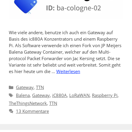
Wie viele andere, benutze ich auch ein Gateway auf
Basis des ic880A Konzentrators und einem Raspberry
Pi. Als Software verwende ich einen Fork von JP Meijers
Balena Gateway Container, welcher auf den Multi-
protocol Packet Forwarder von Jac Kersing setzt. Die se
Variante ist sehr beliebt und weit verbreitet. Somit geht
es hier heute um die …
Weiterlesen
Kategorien
Gateway
,
TTN
Schlagwörter
Balena
,
Gateway
,
iC880A
,
LoRaWAN
,
Raspberry Pi
,
TheThingsNetwork
,
TTN
13 Kommentare