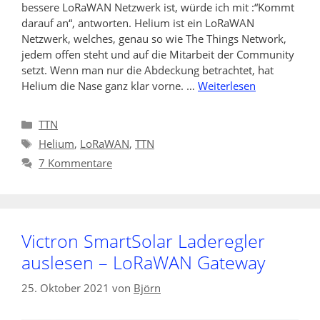
bessere LoRaWAN Netzwerk ist, würde ich mit :“Kommt
darauf an“, antworten. Helium ist ein LoRaWAN
Netzwerk, welches, genau so wie The Things Network,
jedem offen steht und auf die Mitarbeit der Community
setzt. Wenn man nur die Abdeckung betrachtet, hat
Helium die Nase ganz klar vorne. …
Weiterlesen
Kategorien
TTN
Schlagwörter
Helium
,
LoRaWAN
,
TTN
7 Kommentare
Victron SmartSolar Laderegler
auslesen – LoRaWAN Gateway
25. Oktober 2021
von
Björn