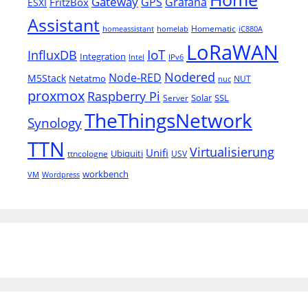
Gateway
Grafana
GPS
FritzBox
ESXI
Assistant
Homematic
homeassistant
homelab
iC880A
LoRaWAN
IoT
InfluxDB
Integration
Intel
IPv6
Nodered
Node-RED
M5Stack
Netatmo
NUT
nuc
proxmox
Raspberry Pi
Solar
SSL
Server
TheThingsNetwork
Synology
TTN
Virtualisierung
Unifi
Ubiquiti
ttncologne
USV
workbench
VM
Wordpress