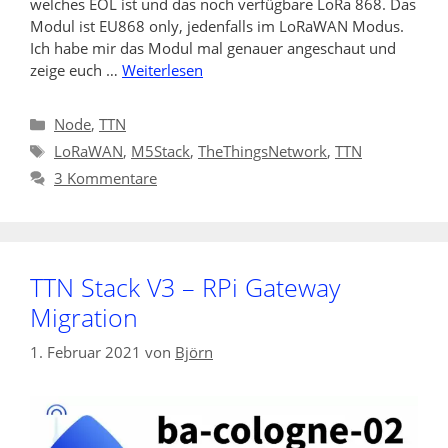
welches EOL ist und das noch verfügbare LoRa 868. Das
Modul ist EU868 only, jedenfalls im LoRaWAN Modus.
Ich habe mir das Modul mal genauer angeschaut und
zeige euch …
Weiterlesen
Kategorien
Node
,
TTN
Schlagwörter
LoRaWAN
,
M5Stack
,
TheThingsNetwork
,
TTN
3 Kommentare
TTN Stack V3 – RPi Gateway
Migration
1. Februar 2021
von
Björn