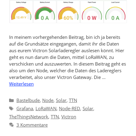
In meinem vorhergehenden Beitrag, bin ich ja bereits
auf die Grundsätze eingegangen, damit ihr die Daten
aus eurem Victron Solarladeregler auslesen könnt. Hier
geht es nun darum die Daten, mittel LoRaWAN, zu
verschicken und auszuwerten. In diesem Beitrag geht es
also um den Node, welcher die Daten des Ladereglers
verarbeitet, also unser Victron Gateway. Die …
Weiterlesen
Kategorien
Bastelbude
,
Node
,
Solar
,
TTN
Schlagwörter
Grafana
,
LoRaWAN
,
Node-RED
,
Solar
,
TheThingsNetwork
,
TTN
,
Victron
3 Kommentare