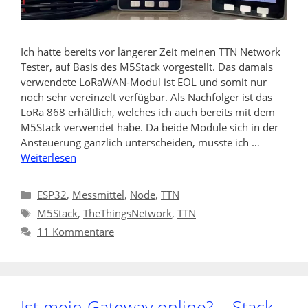
Ich hatte bereits vor längerer Zeit meinen TTN Network
Tester, auf Basis des M5Stack vorgestellt. Das damals
verwendete LoRaWAN-Modul ist EOL und somit nur
noch sehr vereinzelt verfügbar. Als Nachfolger ist das
LoRa 868 erhältlich, welches ich auch bereits mit dem
M5Stack verwendet habe. Da beide Module sich in der
Ansteuerung gänzlich unterscheiden, musste ich …
Weiterlesen
Kategorien
ESP32
,
Messmittel
,
Node
,
TTN
Schlagwörter
M5Stack
,
TheThingsNetwork
,
TTN
11 Kommentare
Ist mein Gateway online? – Stack