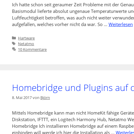
Ich hatte schon seit geraumer Zeit Probleme mit der Genau
Basismodul lieferte absolut ungenaue Temperaturwerte und
Luftfeuchtigkeit betroffen, was auch nicht weiter verwunde
aufgefallen, welches vorher nicht da war. So …
Weiterlesen
Kategorien
Hartware
Schlagwörter
Netatmo
10 Kommentare
Homebridge und Plugins auf de
8. Mai 2017
von
Björn
Mittels Homebridge kann man nicht HomeKit fähige Geräte 
Diskstation, IFTTT, ein Logitech Harmony Hub, Netatmo We
Homebridge Ich installieren Homebridge auf einem Raspber
einbinden will werde ich hier die Installation als …
Weiterle