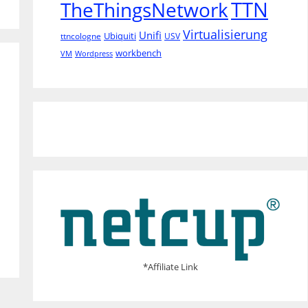
TTN
TheThingsNetwork
Virtualisierung
Unifi
Ubiquiti
ttncologne
USV
workbench
VM
Wordpress
*Affiliate Link