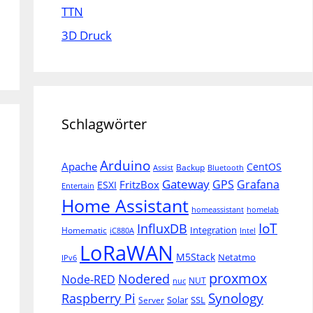
TTN
3D Druck
Schlagwörter
Arduino
Apache
CentOS
Backup
Assist
Bluetooth
Gateway
Grafana
GPS
FritzBox
ESXI
Entertain
Home Assistant
homeassistant
homelab
IoT
InfluxDB
Integration
Homematic
iC880A
Intel
LoRaWAN
M5Stack
Netatmo
IPv6
proxmox
Nodered
Node-RED
NUT
nuc
Synology
Raspberry Pi
Solar
SSL
Server