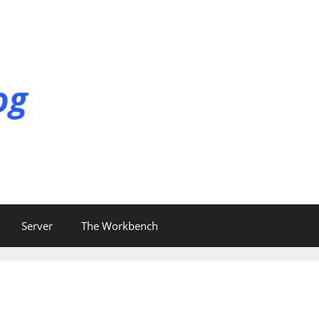
Server
The Workbench