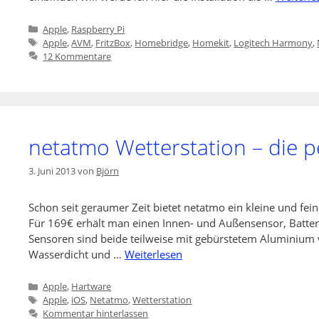
Kategorien
Apple
,
Raspberry Pi
Schlagwörter
Apple
,
AVM
,
FritzBox
,
Homebridge
,
Homekit
,
Logitech Harmony
,
12 Kommentare
netatmo Wetterstation – die p
3. Juni 2013
von
Björn
Schon seit geraumer Zeit bietet netatmo ein kleine und fein
Für 169€ erhält man einen Innen- und Außensensor, Batter
Sensoren sind beide teilweise mit gebürstetem Aluminium v
Wasserdicht und …
Weiterlesen
Kategorien
Apple
,
Hartware
Schlagwörter
Apple
,
iOS
,
Netatmo
,
Wetterstation
Kommentar hinterlassen