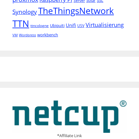
Solar
SSL
Server
TheThingsNetwork
Synology
TTN
Virtualisierung
Unifi
Ubiquiti
ttncologne
USV
workbench
VM
Wordpress
*Affiliate Link