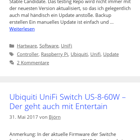
Stable Candidate. Das testing Repo wird nicht immer mit
der neuesten Version aktualisiert, so das ich gelegentlich
auch mal händisch ein Update anstoße. Backup
erstellen Ein manuelles Update ist einfach und …
Weiterlesen
Kategorien
Hartware
,
Software
,
UniFi
Schlagwörter
Controller
,
Raspberry Pi
,
Ubiquiti
,
Unifi
,
Update
2 Kommentare
Ubiquiti UniFi Switch US-8-60W –
Der geht auch mit Entertain
31. Mai 2017
von
Björn
Anmerkung: In der aktuelle Firmware der Switche