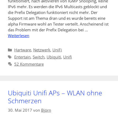
funktioniert, nach aktivieren von IGMP Snooping, keine
IPv6 mehr. Es werden die IPv6 Multicasts geblockt und
die Prefix Delegation funktioniert nicht mehr. Der
Support ist am Thema dran und es wurde bereits eine
alpha Firmware wohl an Tester verteilt. Anscheinend ist
das Problem mit der Prefix Delegation bei …
Weiterlesen
Kategorien
Hartware
,
Netzwerk
,
UniFi
Schlagwörter
Entertain
,
Switch
,
Ubiquiti
,
Unifi
52 Kommentare
Ubiquiti Unifi APs – WLAN ohne
Schmerzen
30. Mai 2017
von
Björn