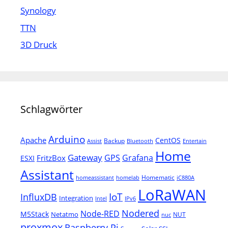
Synology
TTN
3D Druck
Schlagwörter
Arduino
Apache
CentOS
Backup
Assist
Bluetooth
Entertain
Home
Gateway
Grafana
GPS
FritzBox
ESXI
Assistant
Homematic
homeassistant
homelab
iC880A
LoRaWAN
IoT
InfluxDB
Integration
Intel
IPv6
Nodered
Node-RED
M5Stack
Netatmo
NUT
nuc
proxmox
Raspberry Pi