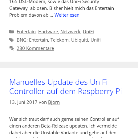
165 DSL-Modem, sowie das UniFi Security
Gateway ablösen. Bisher hielt mich das Entertain
Problem davon ab …
Weiterlesen
Kategorien
Entertain
,
Hartware
,
Netzwerk
,
UniFi
Schlagwörter
BNG; Entertain
,
Telekom
,
Ubiquiti
,
Unifi
280 Kommentare
Manuelles Update des UniFi
Controller auf dem Raspberry Pi
13. Juni 2017
von
Björn
Wer sich traut darf auch gerne seinen Controller auf
einen anderen Beta-Release updaten. Ich vermeide
dabei aber die Unstable Variante und gehe auf den