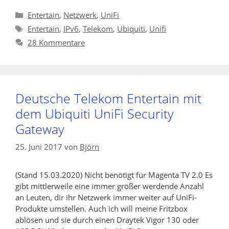
Kategorien
Entertain
,
Netzwerk
,
UniFi
Schlagwörter
Entertain
,
IPv6
,
Telekom
,
Ubiquiti
,
Unifi
28 Kommentare
Deutsche Telekom Entertain mit
dem Ubiquiti UniFi Security
Gateway
25. Juni 2017
von
Björn
(Stand 15.03.2020) Nicht benötigt für Magenta TV 2.0 Es
gibt mittlerweile eine immer größer werdende Anzahl
an Leuten, dir ihr Netzwerk immer weiter auf UniFi-
Produkte umstellen. Auch ich will meine Fritzbox
ablösen und sie durch einen Draytek Vigor 130 oder