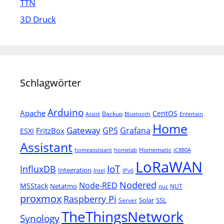
TTN
3D Druck
Schlagwörter
Arduino
Apache
CentOS
Backup
Assist
Bluetooth
Entertain
Home
Gateway
Grafana
GPS
FritzBox
ESXI
Assistant
Homematic
homeassistant
homelab
iC880A
LoRaWAN
IoT
InfluxDB
Integration
Intel
IPv6
Nodered
Node-RED
M5Stack
Netatmo
NUT
nuc
proxmox
Raspberry Pi
Solar
SSL
Server
TheThingsNetwork
Synology