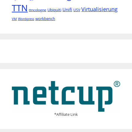
TTN
Virtualisierung
Unifi
Ubiquiti
ttncologne
USV
workbench
VM
Wordpress
*Affiliate Link