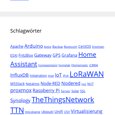
Schlagwörter
Arduino
Apache
CentOS
Backup
Assist
Bluetooth
Entertain
Home
Gateway
Grafana
GPS
FritzBox
ESXI
Assistant
Homematic
homeassistant
homelab
iC880A
LoRaWAN
IoT
InfluxDB
Integration
Intel
IPv6
Nodered
Node-RED
M5Stack
Netatmo
NUT
nuc
proxmox
Raspberry Pi
Solar
SSL
Server
TheThingsNetwork
Synology
TTN
Virtualisierung
Unifi
Ubiquiti
ttncologne
USV