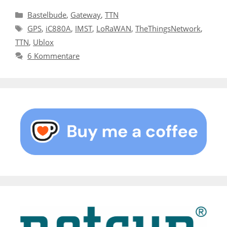
Kategorien
Bastelbude
,
Gateway
,
TTN
Schlagwörter
GPS
,
iC880A
,
IMST
,
LoRaWAN
,
TheThingsNetwork
,
TTN
,
Ublox
6 Kommentare