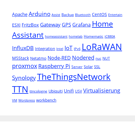
Arduino
Apache
CentOS
Backup
Assist
Bluetooth
Entertain
Home
Gateway
Grafana
GPS
FritzBox
ESXI
Assistant
Homematic
homeassistant
homelab
iC880A
LoRaWAN
IoT
InfluxDB
Integration
Intel
IPv6
Nodered
Node-RED
M5Stack
Netatmo
NUT
nuc
proxmox
Raspberry Pi
Solar
SSL
Server
TheThingsNetwork
Synology
TTN
Virtualisierung
Unifi
Ubiquiti
ttncologne
USV
workbench
VM
Wordpress