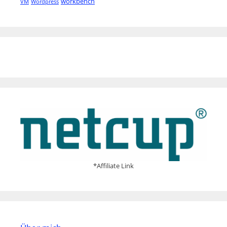
workbench
VM
Wordpress
*Affiliate Link