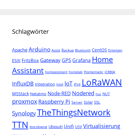
Schlagwörter
Arduino
Apache
CentOS
Backup
Assist
Bluetooth
Entertain
Home
Gateway
Grafana
GPS
FritzBox
ESXI
Assistant
Homematic
homeassistant
homelab
iC880A
LoRaWAN
IoT
InfluxDB
Integration
Intel
IPv6
Nodered
Node-RED
M5Stack
Netatmo
NUT
nuc
proxmox
Raspberry Pi
Solar
SSL
Server
TheThingsNetwork
Synology
TTN
Virtualisierung
Unifi
Ubiquiti
ttncologne
USV