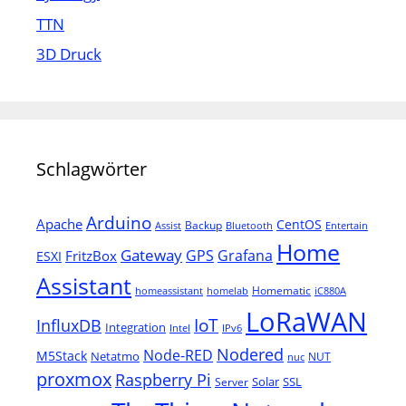
TTN
3D Druck
Schlagwörter
Arduino
Apache
CentOS
Backup
Assist
Bluetooth
Entertain
Home
Gateway
Grafana
GPS
FritzBox
ESXI
Assistant
Homematic
homeassistant
homelab
iC880A
LoRaWAN
IoT
InfluxDB
Integration
Intel
IPv6
Nodered
Node-RED
M5Stack
Netatmo
NUT
nuc
proxmox
Raspberry Pi
Solar
SSL
Server