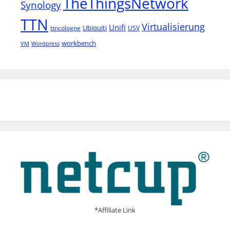
TheThingsNetwork
Synology
TTN
Virtualisierung
Unifi
Ubiquiti
ttncologne
USV
workbench
VM
Wordpress
*Affiliate Link