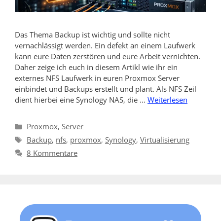
Das Thema Backup ist wichtig und sollte nicht
vernachlässigt werden. Ein defekt an einem Laufwerk
kann eure Daten zerstören und eure Arbeit vernichten.
Daher zeige ich euch in diesem Artikl wie ihr ein
externes NFS Laufwerk in euren Proxmox Server
einbindet und Backups erstellt und plant. Als NFS Zeil
dient hierbei eine Synology NAS, die …
Weiterlesen
Kategorien
Proxmox
,
Server
Schlagwörter
Backup
,
nfs
,
proxmox
,
Synology
,
Virtualisierung
8 Kommentare