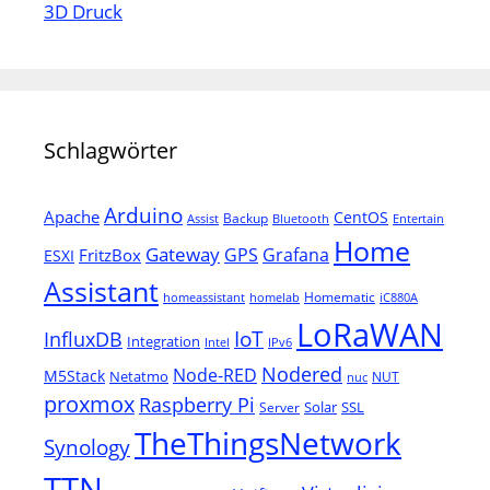
3D Druck
Schlagwörter
Arduino
Apache
CentOS
Backup
Assist
Bluetooth
Entertain
Home
Gateway
Grafana
GPS
FritzBox
ESXI
Assistant
Homematic
homeassistant
homelab
iC880A
LoRaWAN
IoT
InfluxDB
Integration
Intel
IPv6
Nodered
Node-RED
M5Stack
Netatmo
NUT
nuc
proxmox
Raspberry Pi
Solar
SSL
Server
TheThingsNetwork
Synology
TTN