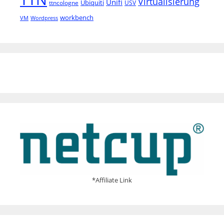
Virtualisierung
Unifi
Ubiquiti
ttncologne
USV
workbench
VM
Wordpress
*Affiliate Link