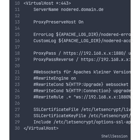
<VirtualHost *:443>
    ServerName nodered.domain.de
    ProxyPreserveHost On
    ErrorLog ${APACHE_LOG_DIR}/nodered-error.l
    CustomLog ${APACHE_LOG_DIR}/nodered-access
    ProxyPass / https://192.168.x.x:1880/ upgr
    ProxyPassReverse / https://192.168.x.x:188
    #Websockets für Apaches kleiner Version 2.
    #RewriteEngine on
    #RewriteCond %{HTTP:Upgrade} websocket [NC
    #RewriteCond %{HTTP:Connection} upgrade [N
    #RewriteRule .* "ws://192.168.x.x:1880%{RE
    SSLCertificateFile /etc/letsencrypt/live/n
    SSLCertificateKeyFile /etc/letsencrypt/liv
    Include /etc/letsencrypt/options-ssl-apach
</VirtualHost>
ShellSession