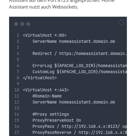
Assistant nutzt auch Websockets.
<VirtualHost *:80>
    ServerName homeassistant.domain.de
    Redirect / https:/homeassistant.domain.de
    ErrorLog ${APACHE_LOG_DIR}/homeassistant-e
    CustomLog ${APACHE_LOG_DIR}/homeassistant-
</VirtualHost>
<VirtualHost *:443>
    #Domain-Name
    ServerName homeassistant.domain.de
    #Proxy settings
    ProxyPreserveHost On
    ProxyPass / http://192.168.x.x:8123/ upgra
    ProxyPassReverse / http://192.168.x.x:8123