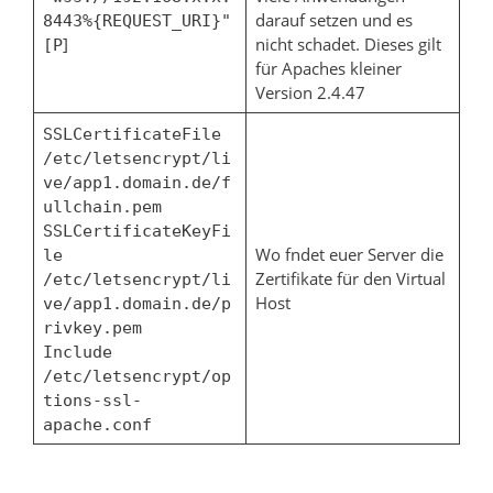
darauf setzen und es
8443%{REQUEST_URI}"
]
nicht schadet. Dieses gilt
[P
für Apaches kleiner
Version 2.4.47
SSLCertificateFile
/etc/letsencrypt/li
ve/app1.domain.de/f
ullchain.pem
SSLCertificateKeyFi
Wo fndet euer Server die
le
Zertifikate für den Virtual
/etc/letsencrypt/li
Host
ve/app1.domain.de/p
rivkey.pem
Include
/etc/letsencrypt/op
tions-ssl-
apache.conf