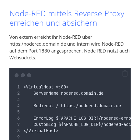
Node-RED mittels Reverse Proxy
erreichen und absichern
Von extern erreicht ihr Node-RED über
https:/nodered.domain.de und intern wird Node-RED
auf dem Port 1880 angesprochen. Node-RED nutzt auch
Websockets.
<VirtualHost *:80>
    ServerName nodered.domain.de
    Redirect / https:/nodered.domain.de
    ErrorLog ${APACHE_LOG_DIR}/nodered-error.l
    CustomLog ${APACHE_LOG_DIR}/nodered-access
</VirtualHost>