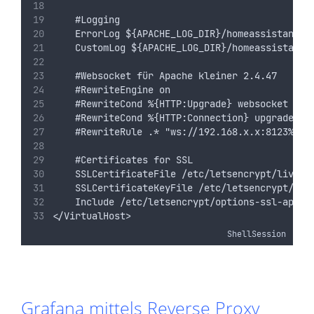
    #Logging
    ErrorLog ${APACHE_LOG_DIR}/homeassistant-e
    CustomLog ${APACHE_LOG_DIR}/homeassistant-
    #Websocket für Apache kleiner 2.4.47
    #RewriteEngine on
    #RewriteCond %{HTTP:Upgrade} websocket [NC
    #RewriteCond %{HTTP:Connection} upgrade [N
    #RewriteRule .* "ws://192.168.x.x:8123%{RE
    #Certificates for SSL
    SSLCertificateFile /etc/letsencrypt/live/h
    SSLCertificateKeyFile /etc/letsencrypt/liv
    Include /etc/letsencrypt/options-ssl-apach
</VirtualHost>
ShellSession
Grafana mittels Reverse Proxy