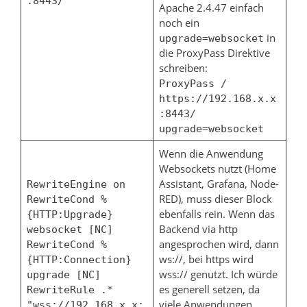
:8443/
Apache 2.4.47 einfach
noch ein
in
upgrade=websocket
die ProxyPass Direktive
schreiben:
ProxyPass /
https://192.168.x.x
:8443/
upgrade=websocket
Wenn die Anwendung
Websockets nutzt (Home
Assistant, Grafana, Node-
RewriteEngine on
RED), muss dieser Block
RewriteCond %
ebenfalls rein. Wenn das
{HTTP:Upgrade}
Backend via http
websocket [NC]
angesprochen wird, dann
RewriteCond %
ws://, bei https wird
{HTTP:Connection}
wss:// genutzt. Ich würde
upgrade [NC]
es generell setzen, da
RewriteRule .*
viele Anwendungen
"wss://192.168.x.x: