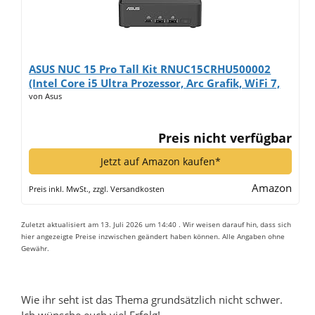
ASUS NUC 15 Pro Tall Kit RNUC15CRHU500002
(Intel Core i5 Ultra Prozessor, Arc Grafik, WiFi 7,
Bluetooth 5.4, ohne Betriebssystem, mit EU-
von Asus
Netzkabel)*
Preis nicht verfügbar
Jetzt auf Amazon kaufen*
Amazon
Preis inkl. MwSt., zzgl. Versandkosten
Zuletzt aktualisiert am 13. Juli 2026 um 14:40 . Wir weisen darauf hin, dass sich
hier angezeigte Preise inzwischen geändert haben können. Alle Angaben ohne
Gewähr.
Wie ihr seht ist das Thema grundsätzlich nicht schwer.
Ich wünsche euch viel Erfolg!