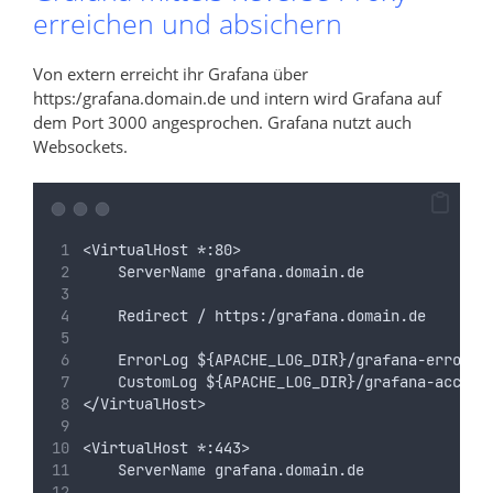
erreichen und absichern
Von extern erreicht ihr Grafana über
https:/grafana.domain.de und intern wird Grafana auf
dem Port 3000 angesprochen. Grafana nutzt auch
Websockets.
<VirtualHost *:80>
    ServerName grafana.domain.de
    Redirect / https:/grafana.domain.de
    ErrorLog ${APACHE_LOG_DIR}/grafana-error.l
    CustomLog ${APACHE_LOG_DIR}/grafana-access
</VirtualHost>
<VirtualHost *:443>
    ServerName grafana.domain.de