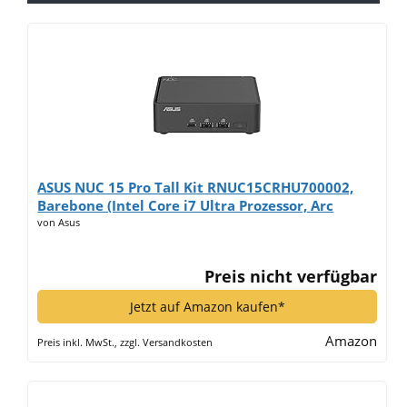
ASUS NUC 15 Pro Tall Kit RNUC15CRHU700002,
Barebone (Intel Core i7 Ultra Prozessor, Arc
Grafik, WiFi 7, Bluetooth 5.4, ohne
von Asus
Betriebssystem, mit EU-Netzkabel)*
Preis nicht verfügbar
Jetzt auf Amazon kaufen*
Amazon
Preis inkl. MwSt., zzgl. Versandkosten