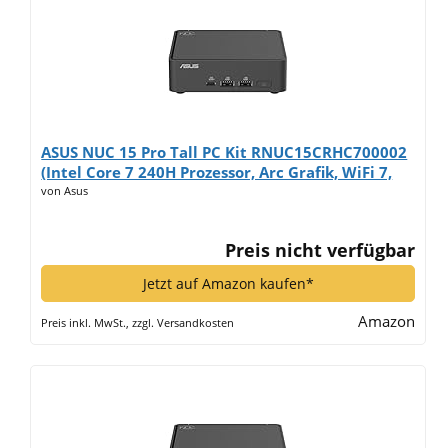
ASUS NUC 15 Pro Tall PC Kit RNUC15CRHC700002
(Intel Core 7 240H Prozessor, Arc Grafik, WiFi 7,
Bluetooth 5.4, ohne Betriebssystem, mit EU-
von Asus
Netzkabel)*
Preis nicht verfügbar
Jetzt auf Amazon kaufen*
Amazon
Preis inkl. MwSt., zzgl. Versandkosten