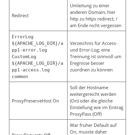
Umleitung zu einer
anderen Domain; hier
Redirect
http zu https redirect; /
am Ende nicht vergessen
ErrorLog
Verzeichnis für Access-
${APACHE_LOG_DIR}/a
und Error-Log; eine
pp1-error.log
Trennung ist sinnvoll um
CustomLog
Eregnisse besser
${APACHE_LOG_DIR}/a
zuordnen zu können
pp1-access.log
common
Soll der Hostname
weitergereicht werden
ProxyPreserveHost On
(On) oder die gleiche
Einstellung wie im Eintrag
ProxyPass (Off)
War früher Default auf
On, musste daher
ProxyRequests Off