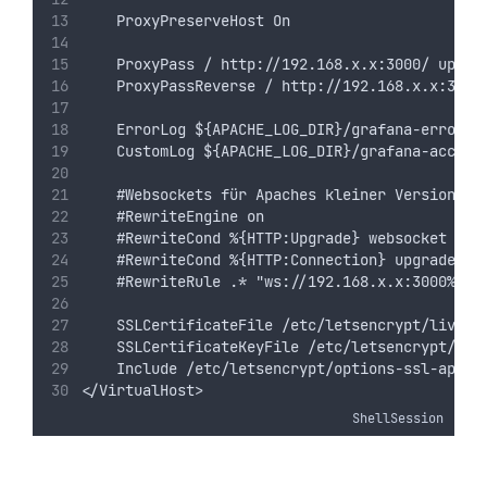
    ProxyPreserveHost On
    ProxyPass / http://192.168.x.x:3000/ upgra
    ProxyPassReverse / http://192.168.x.x:3000
    ErrorLog ${APACHE_LOG_DIR}/grafana-error.l
    CustomLog ${APACHE_LOG_DIR}/grafana-access
    #Websockets für Apaches kleiner Version 2.
    #RewriteEngine on
    #RewriteCond %{HTTP:Upgrade} websocket [NC
    #RewriteCond %{HTTP:Connection} upgrade [N
    #RewriteRule .* "ws://192.168.x.x:3000%{RE
    SSLCertificateFile /etc/letsencrypt/live/g
    SSLCertificateKeyFile /etc/letsencrypt/liv
    Include /etc/letsencrypt/options-ssl-apach
</VirtualHost>
ShellSession