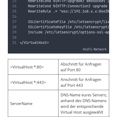
    RewriteCond %{HTTP:Upgrade} websocket [NC]
    RewriteCond %{HTTP:Connection} upgrade [NC
    RewriteRule .* "wss://192.168.x.x:8443%{RE
    SSLCertificateFile /etc/letsencrypt/live/a
    SSLCertificateKeyFile /etc/letsencrypt/liv
    Include /etc/letsencrypt/options-ssl-apach
</VirtualHost>
UniFi-Network
Abschnitt für Anfragen
<VirtualHost *:80>
auf Port 80
Anschnitt für Anfragen
<VirtualHost *:443>
auf Port 443
DNS-Name eures Servers;
anhand des DNS-Namens
ServerName
wird der entsprechende
Virtual Host ausgewählt