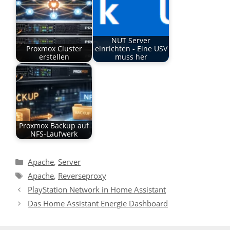
NUT Server
Proxmox Cluster
einrichten - Eine USV
erstellen
muss her
Proxmox Backup auf
NFS-Laufwerk
Kategorien
Apache
,
Server
Schlagwörter
Apache
,
Reverseproxy
PlayStation Network in Home Assistant
Das Home Assistant Energie Dashboard