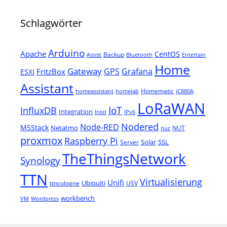
Schlagwörter
Arduino
Apache
CentOS
Backup
Assist
Bluetooth
Entertain
Home
Gateway
Grafana
GPS
FritzBox
ESXI
Assistant
Homematic
homeassistant
homelab
iC880A
LoRaWAN
IoT
InfluxDB
Integration
Intel
IPv6
Nodered
Node-RED
M5Stack
Netatmo
NUT
nuc
proxmox
Raspberry Pi
Solar
SSL
Server
TheThingsNetwork
Synology
TTN
Virtualisierung
Unifi
Ubiquiti
ttncologne
USV
workbench
VM
Wordpress