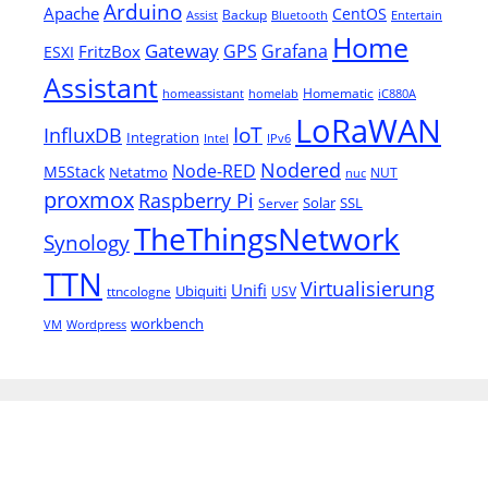
Arduino
Apache
CentOS
Backup
Assist
Bluetooth
Entertain
Home
Gateway
Grafana
GPS
FritzBox
ESXI
Assistant
Homematic
homeassistant
homelab
iC880A
LoRaWAN
IoT
InfluxDB
Integration
Intel
IPv6
Nodered
Node-RED
M5Stack
Netatmo
NUT
nuc
proxmox
Raspberry Pi
Solar
SSL
Server
TheThingsNetwork
Synology
TTN
Virtualisierung
Unifi
Ubiquiti
ttncologne
USV
workbench
VM
Wordpress