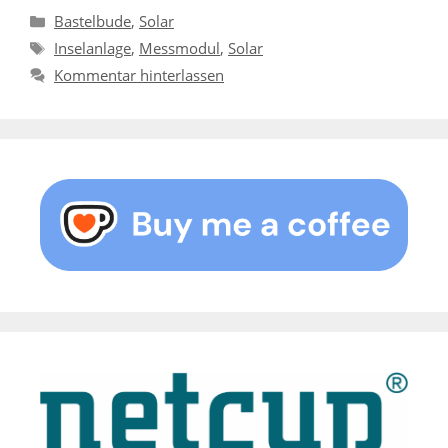
Kategorien
Bastelbude
,
Solar
Schlagwörter
Inselanlage
,
Messmodul
,
Solar
Kommentar hinterlassen