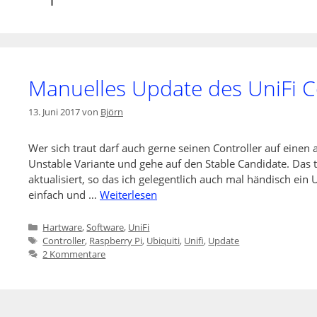
Manuelles Update des UniFi C
13. Juni 2017
von
Björn
Wer sich traut darf auch gerne seinen Controller auf einen
Unstable Variante und gehe auf den Stable Candidate. Das 
aktualisiert, so das ich gelegentlich auch mal händisch ein
einfach und …
Weiterlesen
Kategorien
Hartware
,
Software
,
UniFi
Schlagwörter
Controller
,
Raspberry Pi
,
Ubiquiti
,
Unifi
,
Update
2 Kommentare