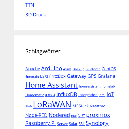
TTN
3D Druck
Schlagwörter
Arduino
Apache
CentOS
Backup
Assist
Bluetooth
Gateway
Grafana
GPS
FritzBox
ESXI
Entertain
Home Assistant
homeassistant
homelab
IoT
InfluxDB
Integration
Homematic
iC880A
Intel
LoRaWAN
M5Stack
Netatmo
IPv6
proxmox
Nodered
Node-RED
NUT
nuc
Synology
Raspberry Pi
Solar
SSL
Server