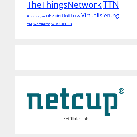
TTN
TheThingsNetwork
Virtualisierung
Unifi
Ubiquiti
ttncologne
USV
workbench
VM
Wordpress
*Affiliate Link