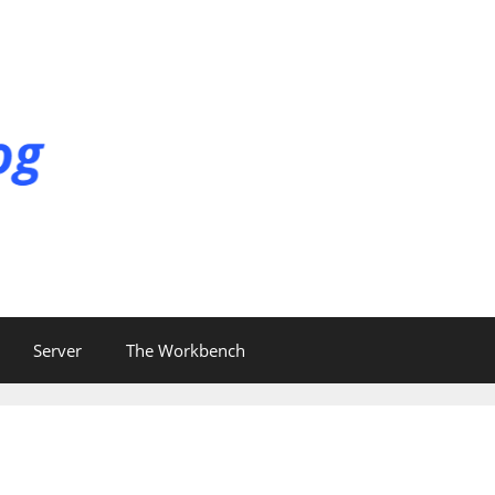
Server
The Workbench