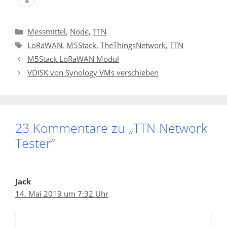
Kategorien
Messmittel
,
Node
,
TTN
Schlagwörter
LoRaWAN
,
M5Stack
,
TheThingsNetwork
,
TTN
M5Stack LoRaWAN Modul
VDISK von Synology VMs verschieben
23 Kommentare zu „TTN Network
Tester“
Jack
14. Mai 2019 um 7:32 Uhr