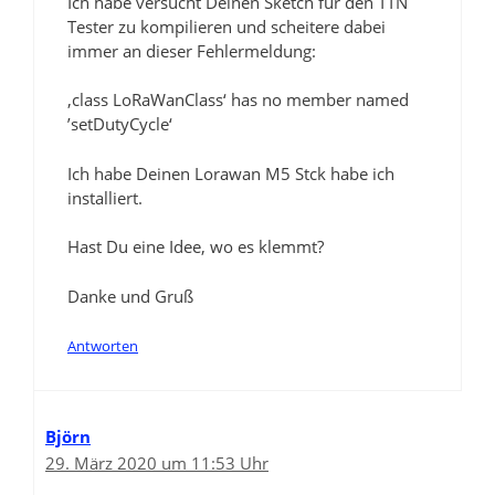
Ich habe versucht Deinen Sketch für den TTN
Tester zu kompilieren und scheitere dabei
immer an dieser Fehlermeldung:
‚class LoRaWanClass‘ has no member named
’setDutyCycle‘
Ich habe Deinen Lorawan M5 Stck habe ich
installiert.
Hast Du eine Idee, wo es klemmt?
Danke und Gruß
Antworten
Björn
29. März 2020 um 11:53 Uhr