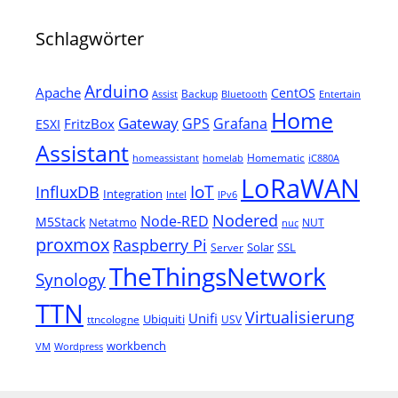
Schlagwörter
Arduino
Apache
CentOS
Backup
Assist
Bluetooth
Entertain
Home
Gateway
Grafana
GPS
FritzBox
ESXI
Assistant
Homematic
homeassistant
homelab
iC880A
LoRaWAN
IoT
InfluxDB
Integration
Intel
IPv6
Nodered
Node-RED
M5Stack
Netatmo
NUT
nuc
proxmox
Raspberry Pi
Solar
SSL
Server
TheThingsNetwork
Synology
TTN
Virtualisierung
Unifi
Ubiquiti
ttncologne
USV
workbench
VM
Wordpress