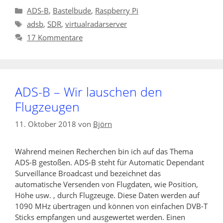
Kategorien
ADS-B
,
Bastelbude
,
Raspberry Pi
Schlagwörter
adsb
,
SDR
,
virtualradarserver
17 Kommentare
ADS-B – Wir lauschen den
Flugzeugen
11. Oktober 2018
von
Björn
Während meinen Recherchen bin ich auf das Thema
ADS-B gestoßen. ADS-B steht für Automatic Dependant
Surveillance Broadcast und bezeichnet das
automatische Versenden von Flugdaten, wie Position,
Höhe usw. , durch Flugzeuge. Diese Daten werden auf
1090 MHz übertragen und können von einfachen DVB-T
Sticks empfangen und ausgewertet werden. Einen