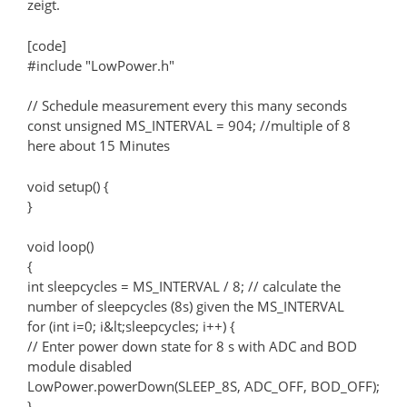
zeigt.
[code]
#include "LowPower.h"
// Schedule measurement every this many seconds
const unsigned MS_INTERVAL = 904; //multiple of 8
here about 15 Minutes
void setup() {
}
void loop()
{
int sleepcycles = MS_INTERVAL / 8; // calculate the
number of sleepcycles (8s) given the MS_INTERVAL
for (int i=0; i&lt;sleepcycles; i++) {
// Enter power down state for 8 s with ADC and BOD
module disabled
LowPower.powerDown(SLEEP_8S, ADC_OFF, BOD_OFF);
}