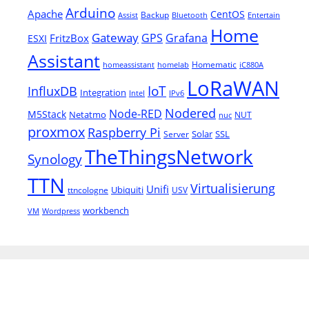
Arduino
Apache
CentOS
Backup
Assist
Bluetooth
Entertain
Home
Gateway
Grafana
GPS
FritzBox
ESXI
Assistant
Homematic
homeassistant
homelab
iC880A
LoRaWAN
IoT
InfluxDB
Integration
Intel
IPv6
Nodered
Node-RED
M5Stack
Netatmo
NUT
nuc
proxmox
Raspberry Pi
Solar
SSL
Server
TheThingsNetwork
Synology
TTN
Virtualisierung
Unifi
Ubiquiti
ttncologne
USV
workbench
VM
Wordpress