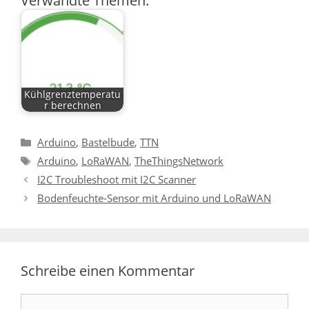
Verwandte Themen:
Kühlgrenztemperatu
r berechnen
Kategorien
Arduino
,
Bastelbude
,
TTN
Schlagwörter
Arduino
,
LoRaWAN
,
TheThingsNetwork
I2C Troubleshoot mit I2C Scanner
Bodenfeuchte-Sensor mit Arduino und LoRaWAN
Schreibe einen Kommentar
Kommentar