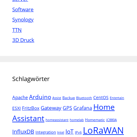
Software
Synology
TTN
3D Druck
Schlagwörter
Arduino
Apache
CentOS
Backup
Assist
Bluetooth
Entertain
Home
Gateway
Grafana
GPS
FritzBox
ESXI
Assistant
Homematic
homeassistant
homelab
iC880A
LoRaWAN
IoT
InfluxDB
Integration
Intel
IPv6