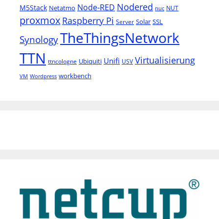
Nodered
Node-RED
M5Stack
Netatmo
NUT
nuc
proxmox
Raspberry Pi
Solar
SSL
Server
TheThingsNetwork
Synology
TTN
Virtualisierung
Unifi
Ubiquiti
ttncologne
USV
workbench
VM
Wordpress