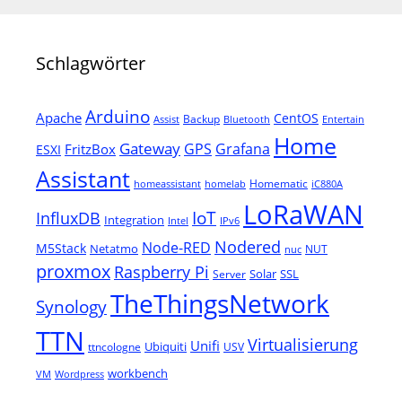
Schlagwörter
Arduino
Apache
CentOS
Backup
Assist
Bluetooth
Entertain
Home
Gateway
Grafana
GPS
FritzBox
ESXI
Assistant
Homematic
homeassistant
homelab
iC880A
LoRaWAN
IoT
InfluxDB
Integration
Intel
IPv6
Nodered
Node-RED
M5Stack
Netatmo
NUT
nuc
proxmox
Raspberry Pi
Solar
SSL
Server
TheThingsNetwork
Synology
TTN
Virtualisierung
Unifi
Ubiquiti
ttncologne
USV
workbench
VM
Wordpress