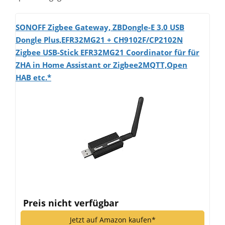
SONOFF Zigbee Gateway, ZBDongle-E 3.0 USB
Dongle Plus,EFR32MG21 + CH9102F/CP2102N
Zigbee USB-Stick EFR32MG21 Coordinator für für
ZHA in Home Assistant or Zigbee2MQTT,Open
HAB etc.*
Preis nicht verfügbar
Jetzt auf Amazon kaufen*