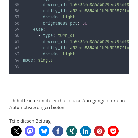
device_id
:
1a5336fc86664079ec495df898d
entity_id
:
a52ecc58546b1b9b50557f1c26f
domain
:
light
brightness_pct
:
80
else
:
-
type
:
turn_off
device_id
:
1a5336fc86664079ec495df898d
entity_id
:
a52ecc58546b1b9b50557f1c26f
domain
:
light
mode
:
single
Ich hoffe ich konnte euch ein paar Anregungen für eure
Automatisierungen bieten.
Teile diesen Beitrag