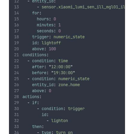
-
entity_id
:
-
sensor.xiaomi_lumi_sen_ill_mgl01_illum
for
:
hours
:
0
minutes
:
1
seconds
:
0
trigger
:
numeric_state
id
:
lightoff
above
:
100
conditions
:
-
condition
:
time
after
:
"
12:00:00
"
before
:
"
19:30:00
"
-
condition
:
numeric_state
entity_id
:
zone.home
above
:
0
actions
:
-
if
:
-
condition
:
trigger
id
:
-
lighton
then
:
-
type
:
turn_on