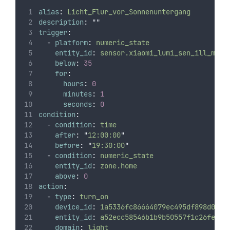
alias
:
Licht_Flur_vor_Sonnenuntergang
description
:
""
trigger
:
-
platform
:
numeric_state
entity_id
:
sensor.xiaomi_lumi_sen_ill_mgl0
below
:
35
for
:
hours
:
0
minutes
:
1
seconds
:
0
condition
:
-
condition
:
time
after
:
"
12:00:00
"
before
:
"
19:30:00
"
-
condition
:
numeric_state
entity_id
:
zone.home
above
:
0
action
:
-
type
:
turn_on
device_id
:
1a5336fc86664079ec495df898d0cd4
entity_id
:
a52ecc58546b1b9b50557f1c26fe394
domain
:
light