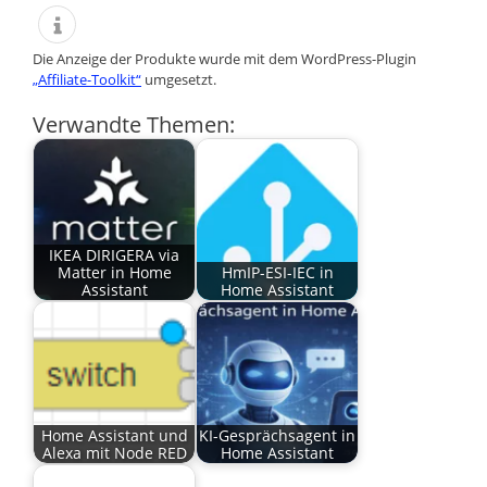
Die Anzeige der Produkte wurde mit dem WordPress-Plugin
„Affiliate-Toolkit“
umgesetzt.
Verwandte Themen:
IKEA DIRIGERA via
Matter in Home
HmIP-ESI-IEC in
Assistant
Home Assistant
Home Assistant und
KI-Gesprächsagent in
Alexa mit Node RED
Home Assistant