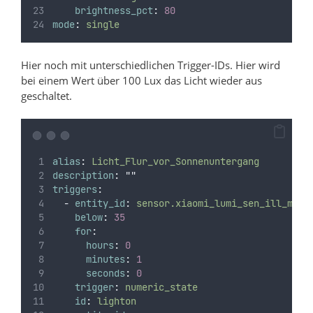
brightness_pct
:
80
mode
:
single
Hier noch mit unterschiedlichen Trigger-IDs. Hier wird
bei einem Wert über 100 Lux das Licht wieder aus
geschaltet.
alias
:
Licht_Flur_vor_Sonnenuntergang
description
:
""
triggers
:
-
entity_id
:
sensor.xiaomi_lumi_sen_ill_mgl0
below
:
35
for
:
hours
:
0
minutes
:
1
seconds
:
0
trigger
:
numeric_state
id
:
lighton