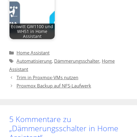
Ecowitt GW1100 und
WH51 in Home
Assistant
Kategorien
Home Assistant
Schlagwörter
Automatisierung
,
Dämmerungsschalter
,
Home
Assistant
Trim in Proxmox-VMs nutzen
Proxmox Backup auf NFS-Laufwerk
5 Kommentare zu
„Dämmerungsschalter in Home