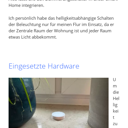
Home integrieren.
Ich persönlich habe das helligkeitsabhängige Schalten
der Beleuchtung nur für meinen Flur im Einsatz, da er
der Zentrale Raum der Wohnung ist und jeder Raum
etwas Licht abbekommt.
Eingesetzte Hardware
U
m
die
Hel
lig
kei
t
zu