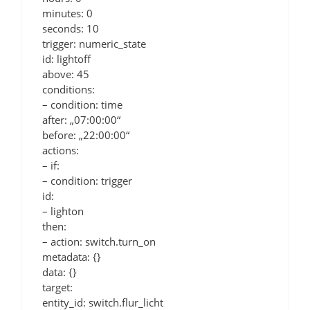
minutes: 0
seconds: 10
trigger: numeric_state
id: lightoff
above: 45
conditions:
– condition: time
after: „07:00:00“
before: „22:00:00“
actions:
– if:
– condition: trigger
id:
– lighton
then:
– action: switch.turn_on
metadata: {}
data: {}
target:
entity_id: switch.flur_licht