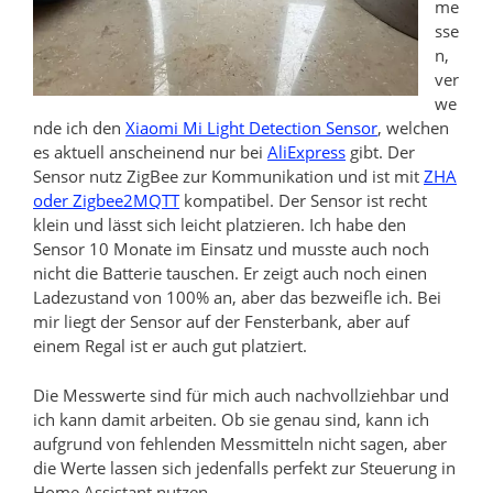
me
sse
n,
ver
we
nde ich den
Xiaomi Mi Light Detection Sensor
, welchen
es aktuell anscheinend nur bei
AliExpress
gibt. Der
Sensor nutz ZigBee zur Kommunikation und ist mit
ZHA
oder Zigbee2MQTT
kompatibel. Der Sensor ist recht
klein und lässt sich leicht platzieren. Ich habe den
Sensor 10 Monate im Einsatz und musste auch noch
nicht die Batterie tauschen. Er zeigt auch noch einen
Ladezustand von 100% an, aber das bezweifle ich. Bei
mir liegt der Sensor auf der Fensterbank, aber auf
einem Regal ist er auch gut platziert.
Die Messwerte sind für mich auch nachvollziehbar und
ich kann damit arbeiten. Ob sie genau sind, kann ich
aufgrund von fehlenden Messmitteln nicht sagen, aber
die Werte lassen sich jedenfalls perfekt zur Steuerung in
Home Assistant nutzen.