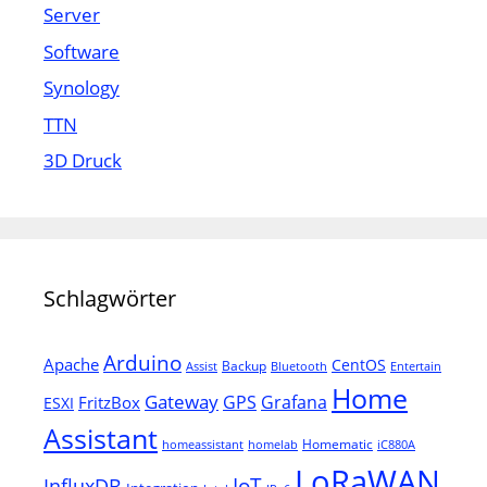
Server
Software
Synology
TTN
3D Druck
Schlagwörter
Arduino
Apache
CentOS
Backup
Assist
Bluetooth
Entertain
Home
Gateway
Grafana
GPS
FritzBox
ESXI
Assistant
Homematic
homeassistant
homelab
iC880A
LoRaWAN
IoT
InfluxDB