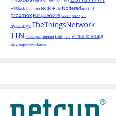
Integration
Intel
IPv6
Nodered
Node-RED
M5Stack
Netatmo
NUT
nuc
proxmox
Raspberry Pi
Solar
SSL
Server
TheThingsNetwork
Synology
TTN
Virtualisierung
Unifi
Ubiquiti
ttncologne
USV
workbench
VM
Wordpress