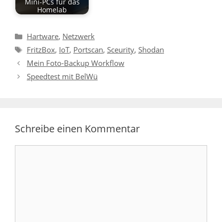
Mini-PCs für das
Homelab
Kategorien
Hartware
,
Netzwerk
Schlagwörter
FritzBox
,
IoT
,
Portscan
,
Sceurity
,
Shodan
Mein Foto-Backup Workflow
Speedtest mit BelWü
Schreibe einen Kommentar
Kommentar