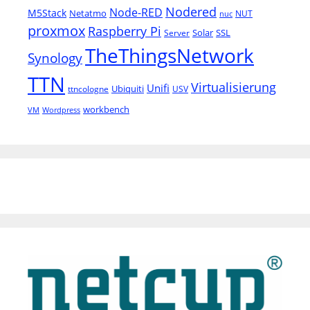
Nodered
Node-RED
M5Stack
Netatmo
NUT
nuc
proxmox
Raspberry Pi
Solar
SSL
Server
TheThingsNetwork
Synology
TTN
Virtualisierung
Unifi
Ubiquiti
ttncologne
USV
workbench
VM
Wordpress