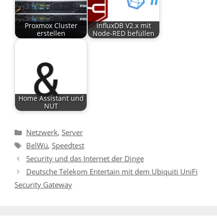
Proxmox Cluster
InfluxDB V2.x mit
erstellen
Node-RED befüllen
Home Assistant und
NUT
Kategorien
Netzwerk
,
Server
Schlagwörter
BelWü
,
Speedtest
Security und das Internet der Dinge
Deutsche Telekom Entertain mit dem Ubiquiti UniFi
Security Gateway