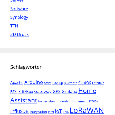
Software
Synology
TTN
3D Druck
Schlagwörter
Arduino
Apache
CentOS
Backup
Assist
Bluetooth
Entertain
Home
Gateway
Grafana
GPS
FritzBox
ESXI
Assistant
Homematic
homeassistant
homelab
iC880A
LoRaWAN
IoT
InfluxDB
Integration
Intel
IPv6