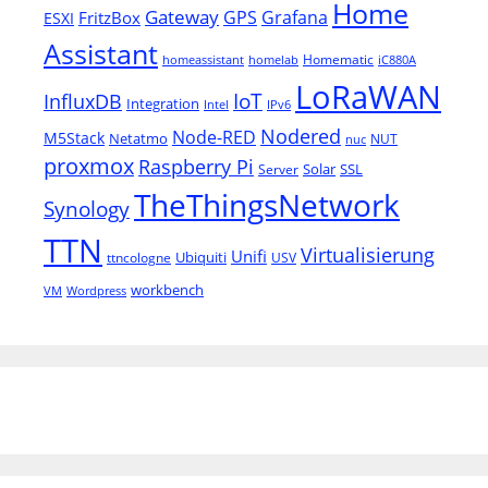
Home
Gateway
Grafana
GPS
FritzBox
ESXI
Assistant
Homematic
homeassistant
homelab
iC880A
LoRaWAN
IoT
InfluxDB
Integration
Intel
IPv6
Nodered
Node-RED
M5Stack
Netatmo
NUT
nuc
proxmox
Raspberry Pi
Solar
SSL
Server
TheThingsNetwork
Synology
TTN
Virtualisierung
Unifi
Ubiquiti
ttncologne
USV
workbench
VM
Wordpress