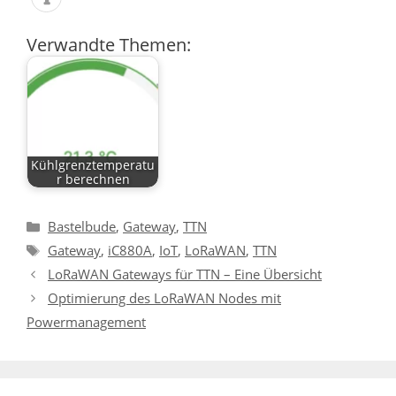
Verwandte Themen:
Kühlgrenztemperatu
r berechnen
Kategorien
Bastelbude
,
Gateway
,
TTN
Schlagwörter
Gateway
,
iC880A
,
IoT
,
LoRaWAN
,
TTN
LoRaWAN Gateways für TTN – Eine Übersicht
Optimierung des LoRaWAN Nodes mit
Powermanagement