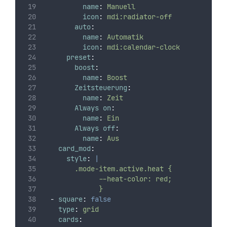
name
:
Manuell
icon
:
mdi:radiator-off
auto
:
name
:
Automatik
icon
:
mdi:calendar-clock
preset
:
boost
:
name
:
Boost
Zeitsteuerung
:
name
:
Zeit
Always on
:
name
:
Ein
Always off
:
name
:
Aus
card_mod
:
style
:
|
        .mode-item.active.heat {
              --heat-color: red;
              }
-
square
:
false
type
:
grid
cards
: