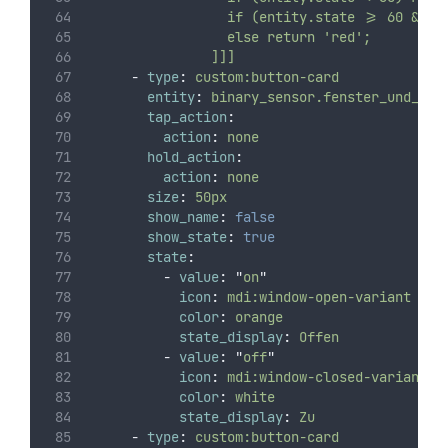
                  if (entity.state >= 60 && e
                  else return 'red';
                ]]]
-
type
:
custom:button-card
entity
:
binary_sensor.fenster_und_tur
tap_action
:
action
:
none
hold_action
:
action
:
none
size
:
50px
show_name
:
false
show_state
:
true
state
:
-
value
:
"
on
"
icon
:
mdi:window-open-variant
color
:
orange
state_display
:
Offen
-
value
:
"
off
"
icon
:
mdi:window-closed-variant
color
:
white
state_display
:
Zu
-
type
:
custom:button-card