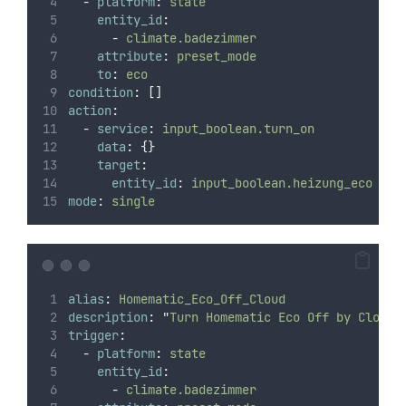
-
platform
:
state
entity_id
:
-
climate.badezimmer
attribute
:
preset_mode
to
:
eco
condition
:
[]
action
:
-
service
:
input_boolean.turn_on
data
:
{}
target
:
entity_id
:
input_boolean.heizung_eco
mode
:
single
alias
:
Homematic_Eco_Off_Cloud
description
:
"
Turn Homematic Eco Off by Cloud
"
trigger
:
-
platform
:
state
entity_id
:
-
climate.badezimmer