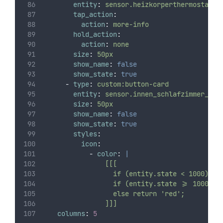
entity
:
sensor.heizkorperthermostat_s
tap_action
:
action
:
more-info
hold_action
:
action
:
none
size
:
50px
show_name
:
false
show_state
:
true
-
type
:
custom:button-card
entity
:
sensor.innen_schlafzimmer_koh
size
:
50px
show_name
:
false
show_state
:
true
styles
:
icon
:
-
color
:
|
                [[[
                  if (entity.state < 1000) re
                  if (entity.state >= 1000 &&
                  else return 'red';
                ]]]
columns
:
5