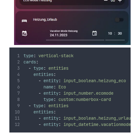
type
:
vertical-stack
cards
:
-
type
:
entities
entities
:
-
entity
:
input_boolean.heizung_eco
name
:
Eco
-
entity
:
input_number.ecomode
type
:
custom:numberbox-card
-
type
:
entities
entities
:
-
entity
:
input_boolean.heizung_urlaub
-
entity
:
input_datetime.vacationmode