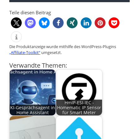
Teile diesen Beitrag
Die Produktanzeige wurde mithilfe des WordPress-Plugins
„Affiliate-Toolkit“
umgesetzt.
Verwandte Themen:
HmIP-ESI-IEC -
KI-Gesprächsagent in
Homematic IP Sensor
Home Assistant
für Smart Meter