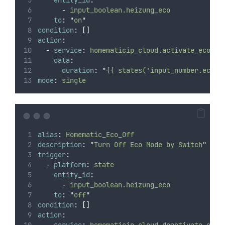
-
input_boolean.heizung_eco
to
:
"
on
"
condition
:
[]
action
:
-
service
:
homematicip_cloud.activate_eco_mo
data
:
duration
:
"
{{ states('input_number.ecomo
mode
:
single
alias
:
Homematic_Eco_Off
description
:
"
Turn Off Eco Mode by Switch
"
trigger
:
-
platform
:
state
entity_id
:
-
input_boolean.heizung_eco
to
:
"
off
"
condition
:
[]
action
:
-
service
:
homematicip_cloud.deactivate_eco_