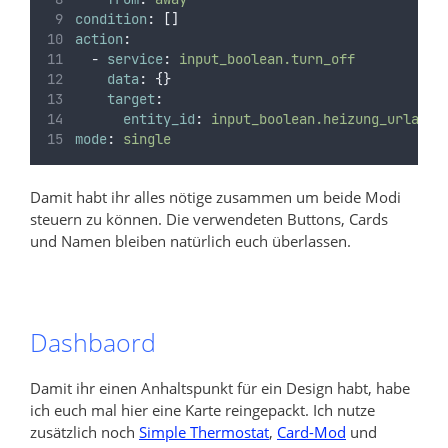
condition
:
[]
action
:
-
service
:
input_boolean.turn_off
data
:
{}
target
:
entity_id
:
input_boolean.heizung_urlaub
mode
:
single
Damit habt ihr alles nötige zusammen um beide Modi
steuern zu können. Die verwendeten Buttons, Cards
und Namen bleiben natürlich euch überlassen.
Dashbaord
Damit ihr einen Anhaltspunkt für ein Design habt, habe
ich euch mal hier eine Karte reingepackt. Ich nutze
zusätzlich noch
Simple Thermostat
,
Card-Mod
und