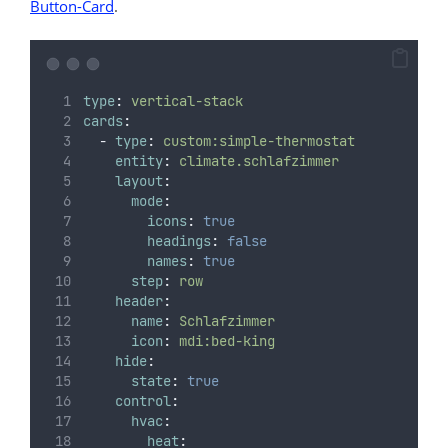
Button-Card
.
type
:
vertical-stack
cards
:
-
type
:
custom:simple-thermostat
entity
:
climate.schlafzimmer
layout
:
mode
:
icons
:
true
headings
:
false
names
:
true
step
:
row
header
:
name
:
Schlafzimmer
icon
:
mdi:bed-king
hide
:
state
:
true
control
:
hvac
:
heat
: