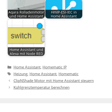
Aqara Rolladenmotor
HmIP-ESI-IEC in
und Home Assistant
Home Assistant
Home Assistant und
Alexa mit Node RED
Kategorien
Home Assistant
,
Homematic IP
Schlagwörter
Heizung
,
Home Assistant
,
Homematic
ClipNShade Motor mit Home Assistant steuern
Kühlgrenztemperatur berechnen