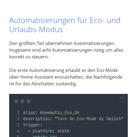
Automatisierungen für Eco- und
Urlaubs-Modus
Den größten Teil übernehmen Automatisierungen.
Insgesamt sind acht Automatisierungen nötig um alles
korrekt zu steuern.
Die erste Automatisierung erlaubt es den Eco-Mode
über Home Assistant einzuschalten, die Nachfolgende
ist für das Abschalten zuständig.
alias
:
Homematic_Eco_On
description
:
"
Turn On Eco-Mode by Switch
"
trigger
:
-
platform
:
state
entity_id
: