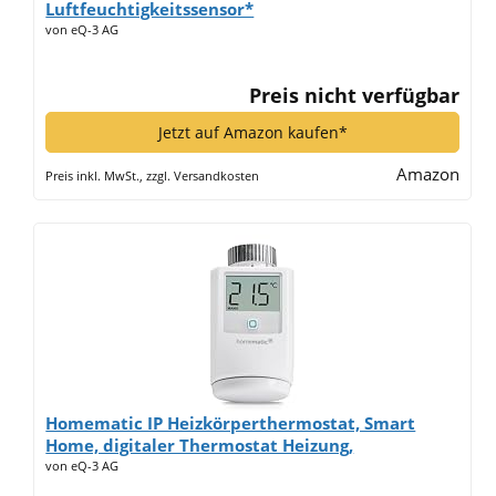
Luftfeuchtigkeitssensor*
von eQ-3 AG
Preis nicht verfügbar
Jetzt auf Amazon kaufen*
Amazon
Preis inkl. MwSt., zzgl. Versandkosten
Homematic IP Heizkörperthermostat, Smart
Home, digitaler Thermostat Heizung,
Heizungsthermostat, Steuerung per App, Alexa &
von eQ-3 AG
Google Home, einfache Installation, Energie