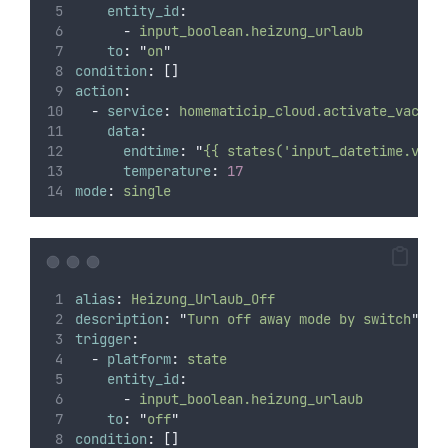
entity_id
:
-
input_boolean.heizung_urlaub
to
:
"
on
"
condition
:
[]
action
:
-
service
:
homematicip_cloud.activate_vacati
data
:
endtime
:
"
{{ states('input_datetime.vaca
temperature
:
17
mode
:
single
alias
:
Heizung_Urlaub_Off
description
:
"
Turn off away mode by switch
"
trigger
:
-
platform
:
state
entity_id
:
-
input_boolean.heizung_urlaub
to
:
"
off
"
condition
:
[]