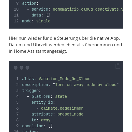
action
:
-
service
:
homematicip_cloud.deactivate_vaca
data
:
{}
mode
:
single
Hier nun wieder für die Steuerung über die native App.
Datum und Uhrzeit werden ebenfalls übernommen und
in Home Assistant angezeigt.
alias
:
Vacation_Mode_On_Cloud
description
:
"
Turn on away mode by cloud
"
trigger
:
-
platform
:
state
entity_id
:
-
climate.badezimmer
attribute
:
preset_mode
to
:
away
condition
:
[]
action
: