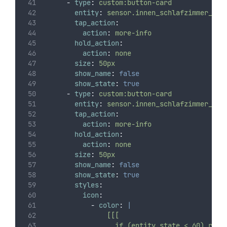
-
type
:
custom:button-card
entity
:
sensor.innen_schlafzimmer_tem
tap_action
:
action
:
more-info
hold_action
:
action
:
none
size
:
50px
show_name
:
false
show_state
:
true
-
type
:
custom:button-card
entity
:
sensor.innen_schlafzimmer_luf
tap_action
:
action
:
more-info
hold_action
:
action
:
none
size
:
50px
show_name
:
false
show_state
:
true
styles
:
icon
:
-
color
:
|
                [[[
                  if (entity.state < 60) retu