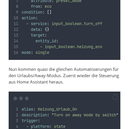
attribute
:
preset_mode
from
:
eco
condition
:
[]
action
:
-
service
:
input_boolean.turn_off
data
:
{}
target
:
entity_id
:
-
input_boolean.heizung_eco
mode
:
single
Nun kommen quasi die gleichen Automatisierungen für
den Urlaubs/Away-Modus. Zuerst wieder die Steuerung
aus Home Assistant heraus.
alias
:
Heizung_Urlaub_On
description
:
"
Turn on away mode by switch
"
trigger
:
-
platform
:
state