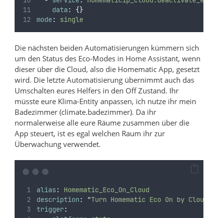
data
:
{}
mode
:
single
Die nächsten beiden Automatisierungen kümmern sich
um den Status des Eco-Modes in Home Assistant, wenn
dieser über die Cloud, also die Homematic App, gesetzt
wird. Die letzte Automatisierung übernimmt auch das
Umschalten eures Helfers in den Off Zustand. Ihr
müsste eure Klima-Entity anpassen, ich nutze ihr mein
Badezimmer (climate.badezimmer). Da ihr
normalerweise alle eure Räume zusammen über die
App steuert, ist es egal welchen Raum ihr zur
Überwachung verwendet.
alias
:
Homematic_Eco_On_Cloud
description
:
"
Turn Homematic Eco On by Cloud
"
trigger
: