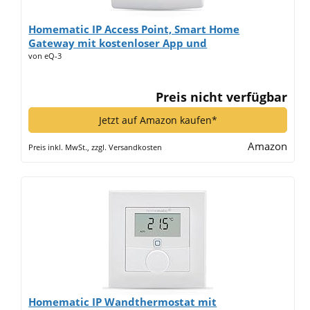
Homematic IP Access Point, Smart Home
Gateway mit kostenloser App und
Sprachsteuerung über Amazon Alexa, 140887A0*
von eQ-3
Preis nicht verfügbar
Jetzt auf Amazon kaufen*
Amazon
Preis inkl. MwSt., zzgl. Versandkosten
Homematic IP Wandthermostat mit