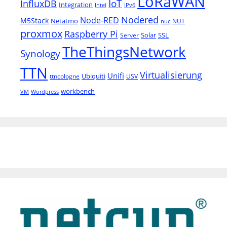
LoRaWAN
IoT
InfluxDB
Integration
Intel
IPv6
Nodered
Node-RED
M5Stack
Netatmo
NUT
nuc
proxmox
Raspberry Pi
Solar
SSL
Server
TheThingsNetwork
Synology
TTN
Virtualisierung
Unifi
Ubiquiti
ttncologne
USV
workbench
VM
Wordpress