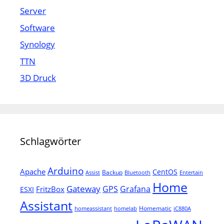
Server
Software
Synology
TTN
3D Druck
Schlagwörter
Arduino
Apache
CentOS
Backup
Assist
Bluetooth
Entertain
Home
Gateway
Grafana
GPS
FritzBox
ESXI
Assistant
Homematic
homeassistant
homelab
iC880A