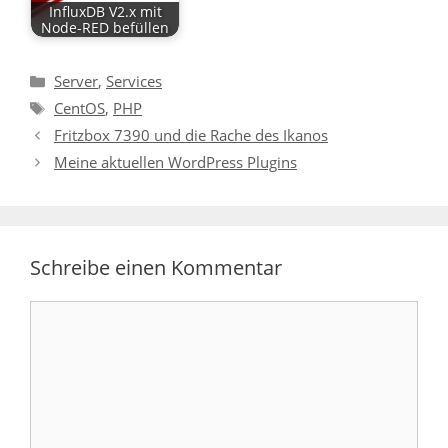
InfluxDB V2.x mit
Node-RED befüllen
Kategorien
Server
,
Services
Schlagwörter
CentOS
,
PHP
Fritzbox 7390 und die Rache des Ikanos
Meine aktuellen WordPress Plugins
Schreibe einen Kommentar
Kommentar