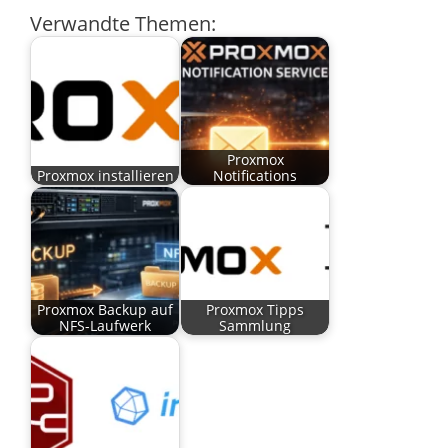
Verwandte Themen:
Proxmox
Proxmox installieren
Notifications
Proxmox Backup auf
Proxmox Tipps
NFS-Laufwerk
Sammlung