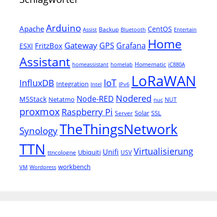
Arduino
Apache
CentOS
Backup
Assist
Bluetooth
Entertain
Home
Gateway
Grafana
GPS
FritzBox
ESXI
Assistant
Homematic
homeassistant
homelab
iC880A
LoRaWAN
IoT
InfluxDB
Integration
Intel
IPv6
Nodered
Node-RED
M5Stack
Netatmo
NUT
nuc
proxmox
Raspberry Pi
Solar
SSL
Server
TheThingsNetwork
Synology
TTN
Virtualisierung
Unifi
Ubiquiti
ttncologne
USV
workbench
VM
Wordpress