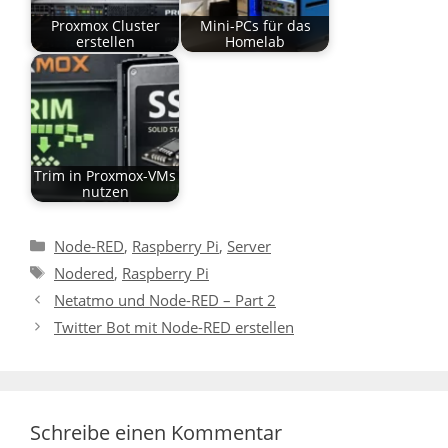
Proxmox Cluster
Mini-PCs für das
erstellen
Homelab
Trim in Proxmox-VMs
nutzen
Kategorien
Node-RED
,
Raspberry Pi
,
Server
Schlagwörter
Nodered
,
Raspberry Pi
Netatmo und Node-RED – Part 2
Twitter Bot mit Node-RED erstellen
Schreibe einen Kommentar