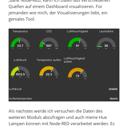
,dank Node-RED, kann ich Daten aus verschiedenen
Quellen auf einem Dashboard visualisieren. Für
jemanden wie mich, der Visualisierungen liebt, ein
geniales Tool.
Als nächstes werde ich versuchen die Daten des
weiteren Moduls abzufragen und auch meine Hue
Lampen können mit Node-RED verarbeitet werden. Es