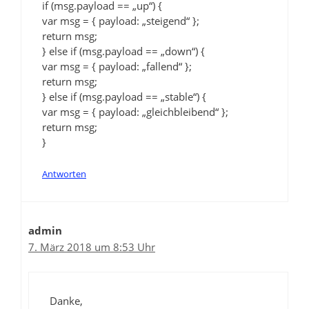
if (msg.payload == „up“) {
var msg = { payload: „steigend“ };
return msg;
} else if (msg.payload == „down“) {
var msg = { payload: „fallend“ };
return msg;
} else if (msg.payload == „stable“) {
var msg = { payload: „gleichbleibend“ };
return msg;
}
Antworten
admin
7. März 2018 um 8:53 Uhr
Danke,