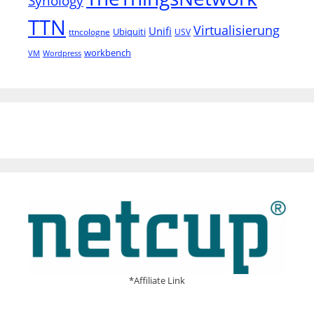
Synology
TTN
Virtualisierung
Unifi
Ubiquiti
ttncologne
USV
workbench
VM
Wordpress
*Affiliate Link