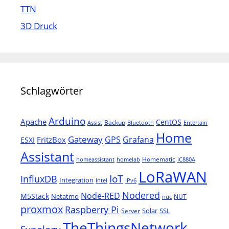
TTN
3D Druck
Schlagwörter
Arduino
Apache
CentOS
Backup
Assist
Bluetooth
Entertain
Home
Gateway
Grafana
GPS
FritzBox
ESXI
Assistant
Homematic
homeassistant
homelab
iC880A
LoRaWAN
IoT
InfluxDB
Integration
Intel
IPv6
Nodered
Node-RED
M5Stack
Netatmo
NUT
nuc
proxmox
Raspberry Pi
Solar
SSL
Server
TheThingsNetwork