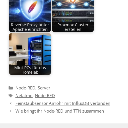
Reverse Proxy unter
Proxmox Cluster
Apache einrichten
erstellen
Mini-PCs für das
Homelab
Kategorien
Node-RED
,
Server
Schlagwörter
Netatmo
,
Node-RED
Feinstaubsensor Airrohr mit InfluxDB verbinden
Wie bringt ihr Node-RED und TTN zusammen