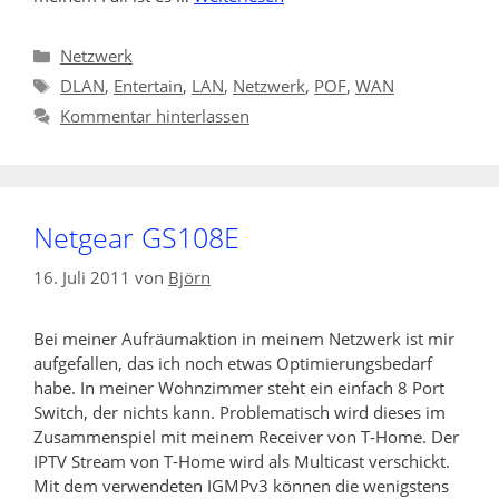
Kategorien
Netzwerk
Schlagwörter
DLAN
,
Entertain
,
LAN
,
Netzwerk
,
POF
,
WAN
Kommentar hinterlassen
Netgear GS108E
16. Juli 2011
von
Björn
Bei meiner Aufräumaktion in meinem Netzwerk ist mir
aufgefallen, das ich noch etwas Optimierungsbedarf
habe. In meiner Wohnzimmer steht ein einfach 8 Port
Switch, der nichts kann. Problematisch wird dieses im
Zusammenspiel mit meinem Receiver von T-Home. Der
IPTV Stream von T-Home wird als Multicast verschickt.
Mit dem verwendeten IGMPv3 können die wenigstens