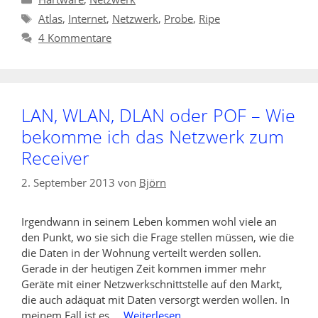
Schlagwörter
Atlas
,
Internet
,
Netzwerk
,
Probe
,
Ripe
4 Kommentare
LAN, WLAN, DLAN oder POF – Wie
bekomme ich das Netzwerk zum
Receiver
2. September 2013
von
Björn
Irgendwann in seinem Leben kommen wohl viele an
den Punkt, wo sie sich die Frage stellen müssen, wie die
die Daten in der Wohnung verteilt werden sollen.
Gerade in der heutigen Zeit kommen immer mehr
Geräte mit einer Netzwerkschnittstelle auf den Markt,
die auch adäquat mit Daten versorgt werden wollen. In
meinem Fall ist es …
Weiterlesen