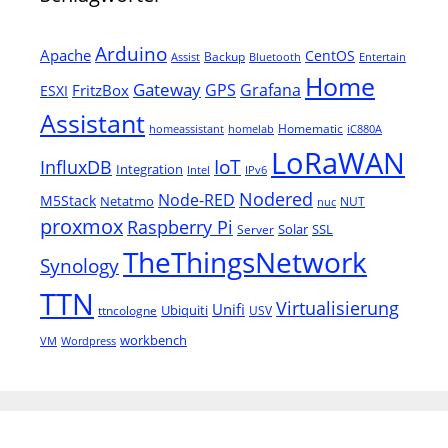
Arduino
Apache
CentOS
Backup
Assist
Bluetooth
Entertain
Home
Gateway
Grafana
GPS
FritzBox
ESXI
Assistant
Homematic
homeassistant
homelab
iC880A
LoRaWAN
IoT
InfluxDB
Integration
Intel
IPv6
Nodered
Node-RED
M5Stack
Netatmo
NUT
nuc
proxmox
Raspberry Pi
Solar
SSL
Server
TheThingsNetwork
Synology
TTN
Virtualisierung
Unifi
Ubiquiti
ttncologne
USV
workbench
VM
Wordpress